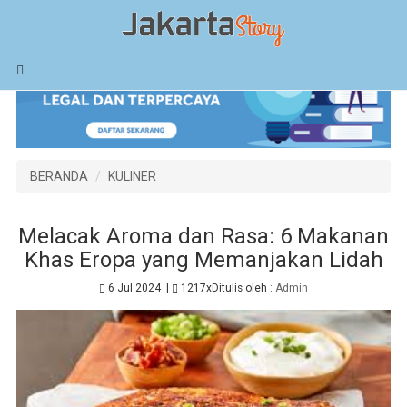
BERANDA
KULINER
Melacak Aroma dan Rasa: 6 Makanan
Khas Eropa yang Memanjakan Lidah
6 Jul 2024
|
1217x
Ditulis oleh :
Admin