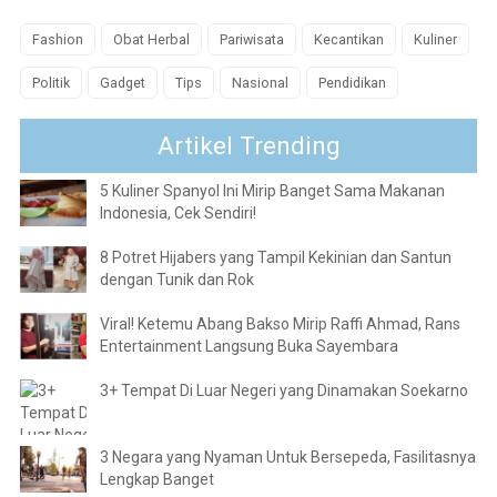
Fashion
Obat Herbal
Pariwisata
Kecantikan
Kuliner
Politik
Gadget
Tips
Nasional
Pendidikan
Artikel Trending
5 Kuliner Spanyol Ini Mirip Banget Sama Makanan
Indonesia, Cek Sendiri!
8 Potret Hijabers yang Tampil Kekinian dan Santun
dengan Tunik dan Rok
Viral! Ketemu Abang Bakso Mirip Raffi Ahmad, Rans
Entertainment Langsung Buka Sayembara
3+ Tempat Di Luar Negeri yang Dinamakan Soekarno
3 Negara yang Nyaman Untuk Bersepeda, Fasilitasnya
Lengkap Banget