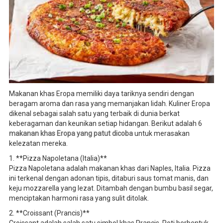
Makanan khas Eropa memiliki daya tariknya sendiri dengan
beragam aroma dan rasa yang memanjakan lidah. Kuliner Eropa
dikenal sebagai salah satu yang terbaik di dunia berkat
keberagaman dan keunikan setiap hidangan. Berikut adalah 6
makanan khas Eropa yang patut dicoba
untuk merasakan
kelezatan mereka.
1. **Pizza Napoletana (Italia)**
Pizza Napoletana adalah makanan khas dari Naples, Italia. Pizza
ini terkenal dengan adonan tipis, ditaburi saus tomat manis, dan
keju mozzarella yang lezat. Ditambah dengan bumbu basil segar,
menciptakan harmoni rasa yang sulit ditolak.
2. **Croissant (Prancis)**