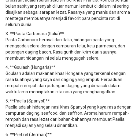
Croissant adalah salah satu simbol khas Prancis. Roti berbentuk
bulan sabit yang renyah di luar namun lembut di dalam ini sering
disajikan sebagai sarapan lezat. Rasanya yang manis dan aroma
mentega membuatnya menjadi favorit para pencinta roti di
seluruh dunia.
3. **Pasta Carbonara (Italia)**
Pasta Carbonara berasal dari Italia, hidangan pasta yang
menggoda selera dengan campuran telur, keju parmesan, dan
potongan daging bacon. Rasa gurih dan krim dari sausnya
membuat hidangan ini selalu menggugah selera.
4. **Goulash (Hungaria)**
Goulash adalah makanan khas Hongaria yang terkenal dengan
rasa kuahnya yang kaya dan daging yang empuk. Perpaduan
rempah-rempah dan potongan daging yang dimasak dalam
waktu lama menciptakan cita rasa yang menghangatkan.
5. **Paella (Spanyol)**
Paella adalah hidangan nasi khas Spanyol yang kaya rasa dengan
campuran daging, seafood, dan saffron. Aroma harum rempah-
rempah dan rasa lezat dari bahan-bahannya membuat Paella
menjadi sajian yang selalu dinantikan.
6. **Pretzel (Jerman)**