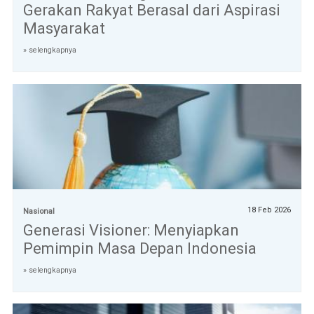
Gerakan Rakyat Berasal dari Aspirasi
Masyarakat
» selengkapnya
18 Feb 2026
Nasional
Generasi Visioner: Menyiapkan
Pemimpin Masa Depan Indonesia
» selengkapnya