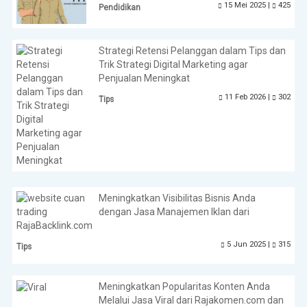
15 Mei 2025 |
425
Pendidikan
Strategi Retensi Pelanggan dalam Tips dan
Trik Strategi Digital Marketing agar
Penjualan Meningkat
11 Feb 2026 |
302
Tips
Meningkatkan Visibilitas Bisnis Anda
dengan Jasa Manajemen Iklan dari
RajaBacklink.com
5 Jun 2025 |
315
Tips
Meningkatkan Popularitas Konten Anda
Melalui Jasa Viral dari Rajakomen.com dan