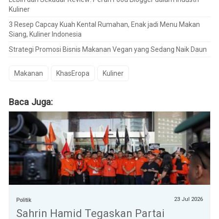
Kuliner
3 Resep Capcay Kuah Kental Rumahan, Enak jadi Menu Makan
Siang, Kuliner Indonesia
Strategi Promosi Bisnis Makanan Vegan yang Sedang Naik Daun
Makanan
KhasEropa
Kuliner
Baca Juga:
23 Jul 2026
Politik
Sahrin Hamid Tegaskan Partai