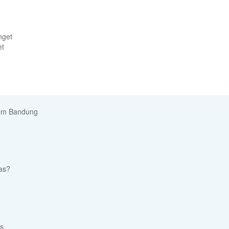
et
oem Bandung
tas?
s