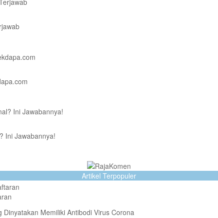
rjawab
dapa.com
l? Ini Jawabannya!
Artikel Terpopuler
aran