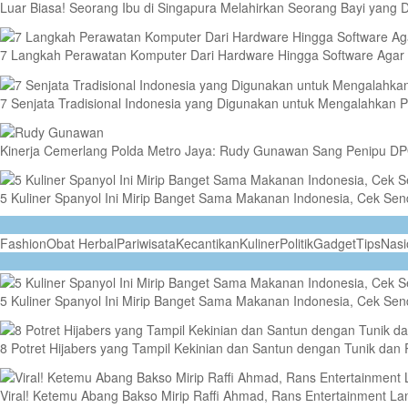
Luar Biasa! Seorang Ibu di Singapura Melahirkan Seorang Bayi yang D
7 Langkah Perawatan Komputer Dari Hardware Hingga Software Agar
7 Senjata Tradisional Indonesia yang Digunakan untuk Mengalahkan P
Kinerja Cemerlang Polda Metro Jaya: Rudy Gunawan Sang Penipu DPO
5 Kuliner Spanyol Ini Mirip Banget Sama Makanan Indonesia, Cek Send
Fashion
Obat Herbal
Pariwisata
Kecantikan
Kuliner
Politik
Gadget
Tips
Nasi
5 Kuliner Spanyol Ini Mirip Banget Sama Makanan Indonesia, Cek Send
8 Potret Hijabers yang Tampil Kekinian dan Santun dengan Tunik dan
Viral! Ketemu Abang Bakso Mirip Raffi Ahmad, Rans Entertainment 