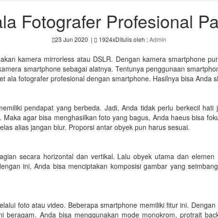
la Fotografer Profesional 
23 Jun 2020
|
1924x
Ditulis oleh :
Admin
unakan kamera mirrorless atau DSLR. Dengan kamera smartphone pun, k
kamera smartphone sebagai alatnya. Tentunya penggunaan smartphone
ala fotografer profesional dengan smartphone. Hasilnya bisa Anda sha
emiliki pendapat yang berbeda. Jadi, Anda tidak perlu berkecil hati j
aka agar bisa menghasilkan foto yang bagus, Anda haeus bisa fokus p
las alias jangan blur. Proporsi antar obyek pun harus sesuai.
bagian secara horizontal dan vertikal. Lalu obyek utama dan eleme
dengan ini, Anda bisa menciptakan komposisi gambar yang seimbang
lui foto atau video. Beberapa smartphone memiliki fitur ini. Dengan
ur ini beragam. Anda bisa menggunakan mode monokrom, protrait bac