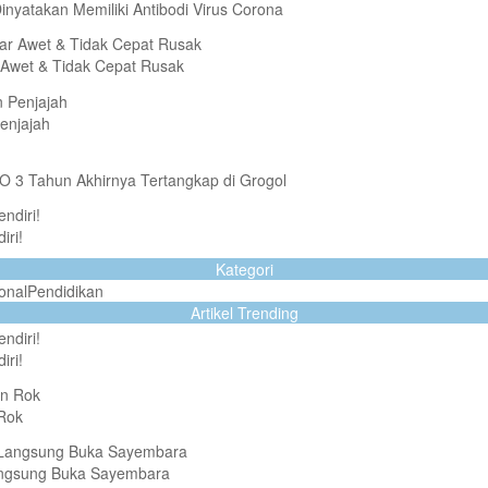
inyatakan Memiliki Antibodi Virus Corona
 Awet & Tidak Cepat Rusak
enjajah
 3 Tahun Akhirnya Tertangkap di Grogol
iri!
Kategori
onal
Pendidikan
Artikel Trending
iri!
 Rok
Langsung Buka Sayembara