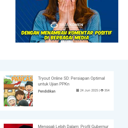
Tryout Online SD: Persiapan Optimal
untuk Ujian PPKn
24 Jun 2025 |
354
Pendidikan
Menggali Lebih Dalam: Profil Gubernur