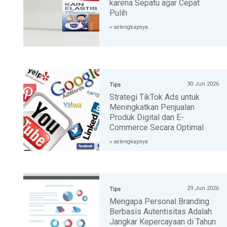
karena Sepatu agar Cepat
Pulih
» selengkapnya
30 Jun 2026
Tips
Strategi TikTok Ads untuk
Meningkatkan Penjualan
Produk Digital dan E-
Commerce Secara Optimal
» selengkapnya
29 Jun 2026
Tips
Mengapa Personal Branding
Berbasis Autentisitas Adalah
Jangkar Kepercayaan di Tahun