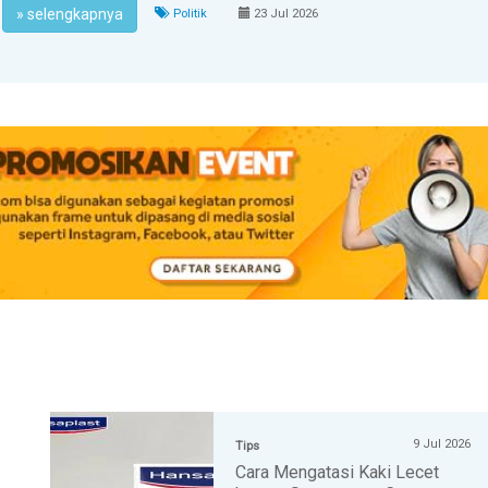
» selengkapnya
Politik
23 Jul 2026
9 Jul 2026
Tips
Cara Mengatasi Kaki Lecet