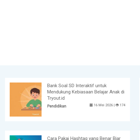
Bank Soal SD Interaktif untuk
Mendukung Kebiasaan Belajar Anak di
Tryout.id
16 Mei 2026 |
174
Pendidikan
Cara Pakai Hashtag yang Benar Biar