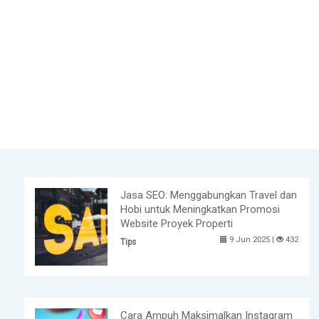
Jasa SEO: Menggabungkan Travel dan
Hobi untuk Meningkatkan Promosi
Website Proyek Properti
9 Jun 2025 |
432
Tips
Cara Ampuh Maksimalkan Instagram