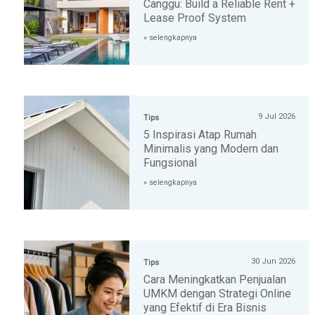
Canggu: Build a Reliable Rent +
Lease Proof System
» selengkapnya
9 Jul 2026
Tips
5 Inspirasi Atap Rumah
Minimalis yang Modern dan
Fungsional
» selengkapnya
30 Jun 2026
Tips
Cara Meningkatkan Penjualan
UMKM dengan Strategi Online
yang Efektif di Era Bisnis