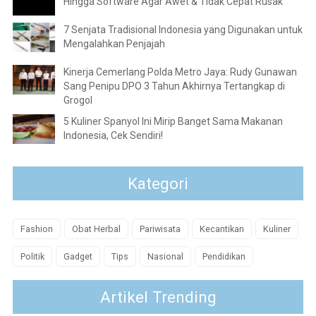
Hingga Software Agar Awet & Tidak Cepat Rusak
7 Senjata Tradisional Indonesia yang Digunakan untuk
Mengalahkan Penjajah
Kinerja Cemerlang Polda Metro Jaya: Rudy Gunawan
Sang Penipu DPO 3 Tahun Akhirnya Tertangkap di
Grogol
5 Kuliner Spanyol Ini Mirip Banget Sama Makanan
Indonesia, Cek Sendiri!
Kategori
Fashion
Obat Herbal
Pariwisata
Kecantikan
Kuliner
Politik
Gadget
Tips
Nasional
Pendidikan
Artikel Trending