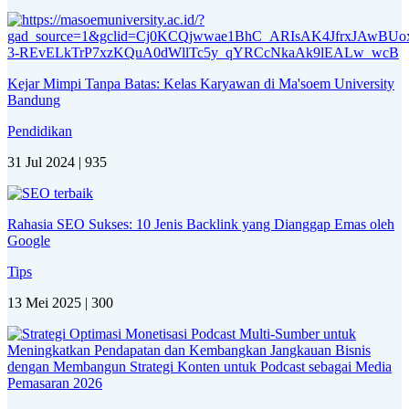
Kejar Mimpi Tanpa Batas: Kelas Karyawan di Ma'soem University
Bandung
Pendidikan
31 Jul 2024 |
935
Rahasia SEO Sukses: 10 Jenis Backlink yang Dianggap Emas oleh
Google
Tips
13 Mei 2025 |
300