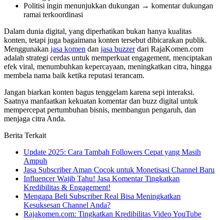
Politisi ingin menunjukkan dukungan → komentar dukungan
ramai terkoordinasi
Dalam dunia digital, yang diperhatikan bukan hanya kualitas
konten, tetapi juga bagaimana konten tersebut dibicarakan publik.
Menggunakan
jasa komen
dan
jasa buzzer
dari RajaKomen.com
adalah strategi cerdas untuk memperkuat engagement, menciptakan
efek viral, menumbuhkan kepercayaan, meningkatkan citra, hingga
membela nama baik ketika reputasi terancam.
Jangan biarkan konten bagus tenggelam karena sepi interaksi.
Saatnya manfaatkan kekuatan komentar dan buzz digital untuk
mempercepat pertumbuhan bisnis, membangun pengaruh, dan
menjaga citra Anda.
Berita Terkait
Update 2025: Cara Tambah Followers Cepat yang Masih
Ampuh
Jasa Subscriber Aman Cocok untuk Monetisasi Channel Baru
Influencer Wajib Tahu! Jasa Komentar Tingkatkan
Kredibilitas & Engagement!
Mengapa Beli Subscriber Real Bisa Meningkatkan
Kesuksesan Channel Anda?
Rajakomen.com: Tingkatkan Kredibilitas Video YouTube