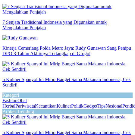
7 Senjata Tradisional Indonesia yang Digunakan untuk
Mengalahkan Penjajah
Kinerja Cemerlang Polda Metro Jaya: Rudy Gunawan Sang Penipu
DPO 3 Tahun Akhirnya Tertangkap di Grogol
5 Kuliner Spanyol Ini Mirip Banget Sama Makanan Indonesia, Cek
Sendiri!
Kategori
Fashion
Obat
Herbal
Pariwisata
Kecantikan
Kuliner
Politik
Gadget
Tips
Nasional
Pendi
Artikel Trending
5 Kuliner Spanyol Ini Mirip Banget Sama Makanan Indonesia, Cek