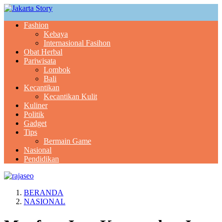
Fashion
Kebaya
Internasional Fasihon
Obat Herbal
Pariwisata
Lombok
Bali
Kecantikan
Kecantikan Kulit
Kuliner
Politik
Gadget
Tips
Bermain Game
Nasional
Pendidikan
BERANDA
NASIONAL