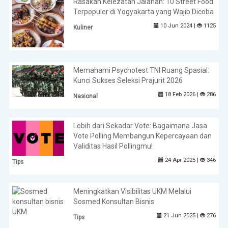
Rasakan Kelezatan Jalanan: 10 Street Food
Terpopuler di Yogyakarta yang Wajib Dicoba
10 Jun 2024 |
1125
Kuliner
Memahami Psychotest TNI Ruang Spasial:
Kunci Sukses Seleksi Prajurit 2026
18 Feb 2026 |
286
Nasional
Lebih dari Sekadar Vote: Bagaimana Jasa
Vote Polling Membangun Kepercayaan dan
Validitas Hasil Pollingmu!
24 Apr 2025 |
346
Tips
Meningkatkan Visibilitas UKM Melalui
Sosmed Konsultan Bisnis
21 Jun 2025 |
276
Tips