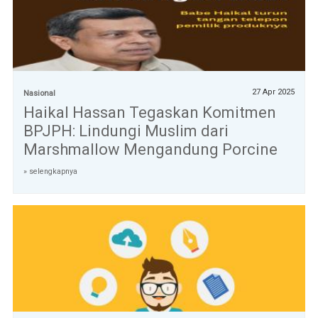
27 Apr 2025
Nasional
Haikal Hassan Tegaskan Komitmen
BPJPH: Lindungi Muslim dari
Marshmallow Mengandung Porcine
» selengkapnya