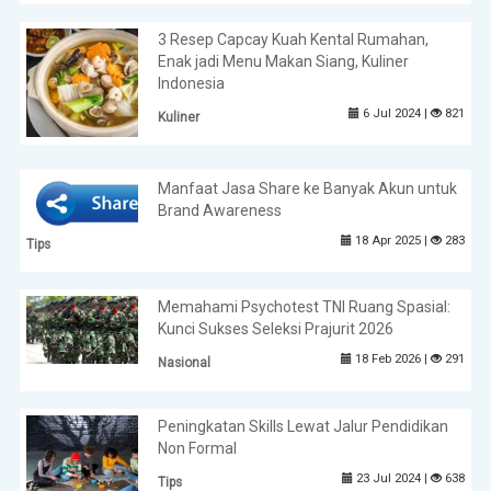
3 Resep Capcay Kuah Kental Rumahan,
Enak jadi Menu Makan Siang, Kuliner
Indonesia
6 Jul 2024 |
821
Kuliner
Manfaat Jasa Share ke Banyak Akun untuk
Brand Awareness
18 Apr 2025 |
283
Tips
Memahami Psychotest TNI Ruang Spasial:
Kunci Sukses Seleksi Prajurit 2026
18 Feb 2026 |
291
Nasional
Peningkatan Skills Lewat Jalur Pendidikan
Non Formal
23 Jul 2024 |
638
Tips