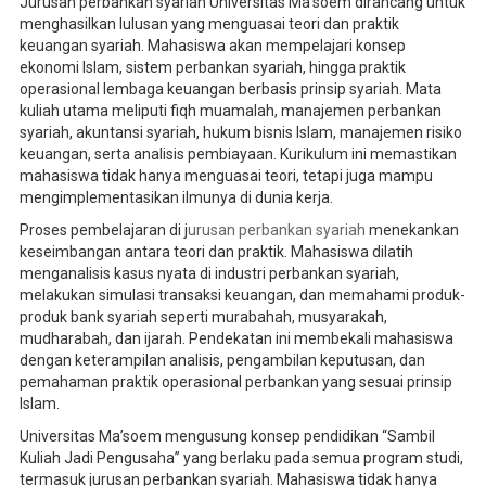
Jurusan perbankan syariah Universitas Ma’soem dirancang untuk
menghasilkan lulusan yang menguasai teori dan praktik
keuangan syariah. Mahasiswa akan mempelajari konsep
ekonomi Islam, sistem perbankan syariah, hingga praktik
operasional lembaga keuangan berbasis prinsip syariah. Mata
kuliah utama meliputi fiqh muamalah, manajemen perbankan
syariah, akuntansi syariah, hukum bisnis Islam, manajemen risiko
keuangan, serta analisis pembiayaan. Kurikulum ini memastikan
mahasiswa tidak hanya menguasai teori, tetapi juga mampu
mengimplementasikan ilmunya di dunia kerja.
Proses pembelajaran di j
urusan perbankan syariah
menekankan
keseimbangan antara teori dan praktik. Mahasiswa dilatih
menganalisis kasus nyata di industri perbankan syariah,
melakukan simulasi transaksi keuangan, dan memahami produk-
produk bank syariah seperti murabahah, musyarakah,
mudharabah, dan ijarah. Pendekatan ini membekali mahasiswa
dengan keterampilan analisis, pengambilan keputusan, dan
pemahaman praktik operasional perbankan yang sesuai prinsip
Islam.
Universitas Ma’soem mengusung konsep pendidikan “Sambil
Kuliah Jadi Pengusaha” yang berlaku pada semua program studi,
termasuk jurusan perbankan syariah. Mahasiswa tidak hanya