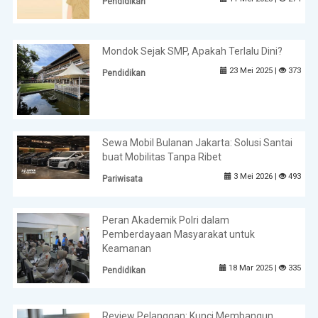
Pendidikan
Mondok Sejak SMP, Apakah Terlalu Dini?
23 Mei 2025 |
373
Pendidikan
Sewa Mobil Bulanan Jakarta: Solusi Santai
buat Mobilitas Tanpa Ribet
3 Mei 2026 |
493
Pariwisata
Peran Akademik Polri dalam
Pemberdayaan Masyarakat untuk
Keamanan
18 Mar 2025 |
335
Pendidikan
Review Pelanggan: Kunci Membangun