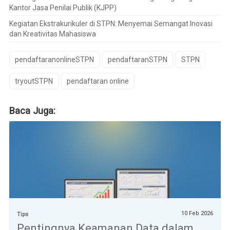
Kantor Jasa Penilai Publik (KJPP)
Kegiatan Ekstrakurikuler di STPN: Menyemai Semangat Inovasi
dan Kreativitas Mahasiswa
pendaftaranonlineSTPN
pendaftaranSTPN
STPN
tryoutSTPN
pendaftaran online
Baca Juga:
10 Feb 2026
Tips
Pentingnya Keamanan Data dalam