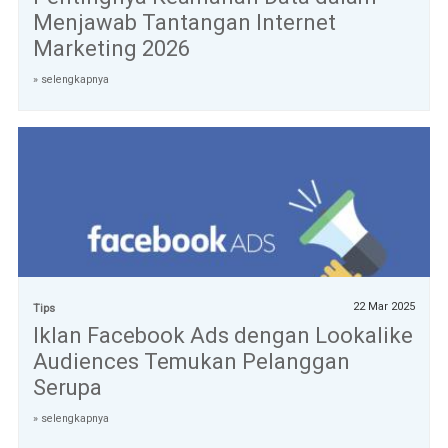
Menjawab Tantangan Internet
Marketing 2026
» selengkapnya
22 Mar 2025
Tips
Iklan Facebook Ads dengan Lookalike
Audiences Temukan Pelanggan
Serupa
» selengkapnya