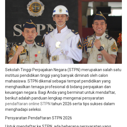
Sekolah Tinggi Perpajakan Negara (STPN) merupakan salah satu
institusi pendidikan tinggi yang banyak diminati oleh calon
mahasiswa. STPN dikenal sebagai tempat pendidikan yang
menghasilkan tenaga profesional di bidang perpajakan dan
keuangan negara. Bagi Anda yang berminat untuk mendaftar,
berikut adalah panduan lengkap mengenai persyaratan
pendaftaran online STPN
tahun 2026 serta tips sukses dalam
menghadapi seleksi.
Persyaratan Pendaftaran STPN 2026
Untuk mendaftar ke STPN, ada beberapa persyaratan yang