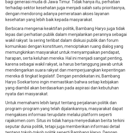
bagi generasi muda di Jawa Timur. Tidak hanya itu, perhatian
terhadap sektor kesehatan juga menjadi salah satu prioritasnya,
dengan mendorong adanya pemerataan akses layanan
kesehatan yang lebih baik kepada masyarakat.
Berbicara mengenai keaktifan politik, Bambang Haryo juga tidak
lepas dari perhatian publik dalam menjalankan perannya sebagai
wakil rakyat. Ia sering terlibat dalam diskusi publik dan forum
komunikasi dengan konstituen, menciptakan ruang dialog yang
memungkinkan masyarakat untuk menyampaikan pendapat,
harapan, serta keluhan mereka. Hal ini menjadi sangat penting,
karena sebagai wakil rakyat, ia harus bertanggung jawab untuk
mendengarkan suara rakyat dan memperjuangkan kepentingan
mereka di tingkat legislatif. Dengan pendekatan ini, Bambang
Haryo Soekartono ingin memastikan bahwa setiap kebijakan
yang diambil akan berdasarkan pada aspirasi dan kebutuhan
nyata dari masyarakat.
Untuk memahami lebih lanjut tentang perjalanan politik dan
program-program yang telah dijalankannya, masyarakat dapat
mengakses informasi terupdate melalui platform seperti
rajakomen.com. Situs ini tidak hanya menyediakan berita terkini
seputar dunia politik, tetapi juga memberikan informasi detail
tentang tokoh-tokoh politik seperti Bambang Haryo. Dengan