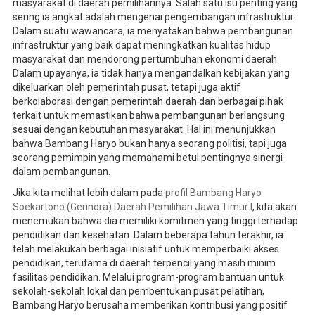
masyarakat di daerah pemilihannya. Salah satu isu penting yang
sering ia angkat adalah mengenai pengembangan infrastruktur.
Dalam suatu wawancara, ia menyatakan bahwa pembangunan
infrastruktur yang baik dapat meningkatkan kualitas hidup
masyarakat dan mendorong pertumbuhan ekonomi daerah.
Dalam upayanya, ia tidak hanya mengandalkan kebijakan yang
dikeluarkan oleh pemerintah pusat, tetapi juga aktif
berkolaborasi dengan pemerintah daerah dan berbagai pihak
terkait untuk memastikan bahwa pembangunan berlangsung
sesuai dengan kebutuhan masyarakat. Hal ini menunjukkan
bahwa Bambang Haryo bukan hanya seorang politisi, tapi juga
seorang pemimpin yang memahami betul pentingnya sinergi
dalam pembangunan.
Jika kita melihat lebih dalam pada
profil Bambang Haryo
Soekartono (Gerindra) Daerah Pemilihan Jawa Timur I
, kita akan
menemukan bahwa dia memiliki komitmen yang tinggi terhadap
pendidikan dan kesehatan. Dalam beberapa tahun terakhir, ia
telah melakukan berbagai inisiatif untuk memperbaiki akses
pendidikan, terutama di daerah terpencil yang masih minim
fasilitas pendidikan. Melalui program-program bantuan untuk
sekolah-sekolah lokal dan pembentukan pusat pelatihan,
Bambang Haryo berusaha memberikan kontribusi yang positif