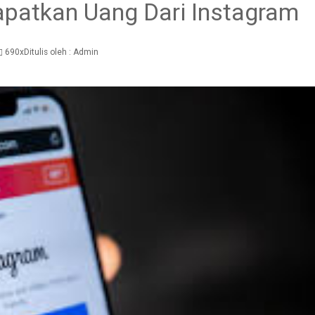
atkan Uang Dari Instagram
690x
Ditulis oleh :
Admin