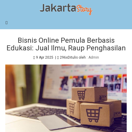
BERANDA
TIPS
Bisnis Online Pemula Berbasis
Edukasi: Jual Ilmu, Raup Penghasilan
9 Apr 2025
|
296x
Ditulis oleh :
Admin