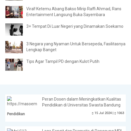
Viral! Ketemu Abang Bakso Mirip Raffi Ahmad, Rans
Entertainment Langsung Buka Sayembara
3+ Tempat Di Luar Negeri yang Dinamakan Soekarno
3 Negara yang Nyaman Untuk Bersepeda, Fasilitasnya
Lengkap Banget
Tips Agar Tampil PD dengan Kulot Putih
Peran Dosen dalam Meningkatkan Kualitas
Pendidikan di Universitas Swasta Bandung
15 Jul 2024 |
1063
Pendidikan