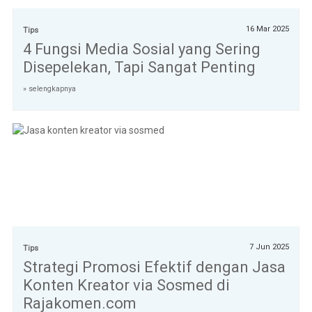
16 Mar 2025
Tips
4 Fungsi Media Sosial yang Sering
Disepelekan, Tapi Sangat Penting
» selengkapnya
7 Jun 2025
Tips
Strategi Promosi Efektif dengan Jasa
Konten Kreator via Sosmed di
Rajakomen.com