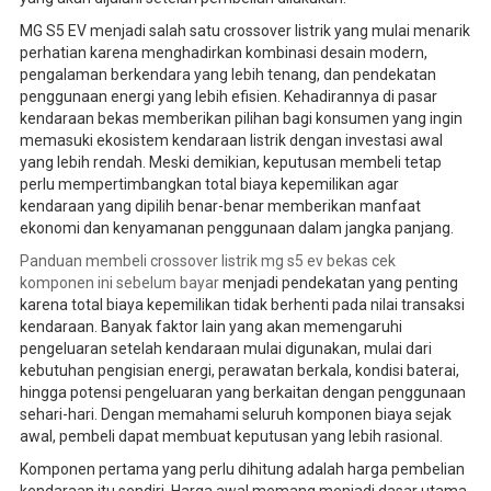
MG S5 EV menjadi salah satu crossover listrik yang mulai menarik
perhatian karena menghadirkan kombinasi desain modern,
pengalaman berkendara yang lebih tenang, dan pendekatan
penggunaan energi yang lebih efisien. Kehadirannya di pasar
kendaraan bekas memberikan pilihan bagi konsumen yang ingin
memasuki ekosistem kendaraan listrik dengan investasi awal
yang lebih rendah. Meski demikian, keputusan membeli tetap
perlu mempertimbangkan total biaya kepemilikan agar
kendaraan yang dipilih benar-benar memberikan manfaat
ekonomi dan kenyamanan penggunaan dalam jangka panjang.
Panduan membeli crossover listrik mg s5 ev bekas cek
komponen ini sebelum bayar
menjadi pendekatan yang penting
karena total biaya kepemilikan tidak berhenti pada nilai transaksi
kendaraan. Banyak faktor lain yang akan memengaruhi
pengeluaran setelah kendaraan mulai digunakan, mulai dari
kebutuhan pengisian energi, perawatan berkala, kondisi baterai,
hingga potensi pengeluaran yang berkaitan dengan penggunaan
sehari-hari. Dengan memahami seluruh komponen biaya sejak
awal, pembeli dapat membuat keputusan yang lebih rasional.
Komponen pertama yang perlu dihitung adalah harga pembelian
kendaraan itu sendiri. Harga awal memang menjadi dasar utama