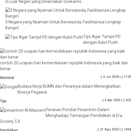
Di Luar Negeri yang Dinamakan Soekarno
3 Negara yang Nyaman Untuk Bersepeda, Fasilitasnya Lengkap
Banget
Tips Agar Tampil PD
dengan Kulot Putih
contoh 20 ucapan hari kemerdekaan republik Indonesia yang baik dan
benar
6 Jul 2024 |
1133
Nasional
Budaya Kerja BUMN dan Perannya dalam Meningkatkan
Kinerja Pegawai
6 Apr 2025 |
422
Tips
Peranan Pondok Pesantren Dalam
Menghadapi Tantangan Pendidikan di Era
Society 5.0
21 Agu 2023 |
1443
Pendidikan