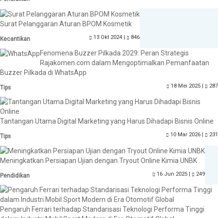
Surat Pelanggaran Aturan BPOM Kosmetik
13 Okt 2024 |
846
Kecantikan
Fenomena Buzzer Pilkada 2029: Peran Strategis
Rajakomen.com dalam Mengoptimalkan Pemanfaatan
Buzzer Pilkada di WhatsApp
18 Mei 2025 |
287
Tips
Tantangan Utama Digital Marketing yang Harus Dihadapi Bisnis Online
10 Mar 2026 |
231
Tips
Meningkatkan Persiapan Ujian dengan Tryout Online Kimia UNBK
16 Jun 2025 |
249
Pendidikan
Pengaruh Ferrari terhadap Standarisasi Teknologi Performa Tinggi