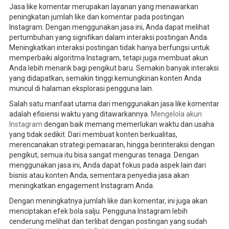
Jasa like komentar merupakan layanan yang menawarkan
peningkatan jumlah like dan komentar pada postingan
Instagram. Dengan menggunakan jasa ini, Anda dapat melihat
pertumbuhan yang signifikan dalam interaksi postingan Anda.
Meningkatkan interaksi postingan tidak hanya berfungsi untuk
memperbaiki algoritma Instagram, tetapi juga membuat akun
Anda lebih menarik bagi pengikut baru. Semakin banyak interaksi
yang didapatkan, semakin tinggi kemungkinan konten Anda
muncul di halaman eksplorasi pengguna lain.
Salah satu manfaat utama dari menggunakan jasa like komentar
adalah efisiensi waktu yang ditawarkannya.
Mengelola akun
Instagram
dengan baik memang memerlukan waktu dan usaha
yang tidak sedikit. Dari membuat konten berkualitas,
merencanakan strategi pemasaran, hingga berinteraksi dengan
pengikut, semua itu bisa sangat menguras tenaga. Dengan
menggunakan jasa ini, Anda dapat fokus pada aspek lain dari
bisnis atau konten Anda, sementara penyedia jasa akan
meningkatkan engagement Instagram Anda.
Dengan meningkatnya jumlah like dan komentar, ini juga akan
menciptakan efek bola salju. Pengguna Instagram lebih
cenderung melihat dan terlibat dengan postingan yang sudah