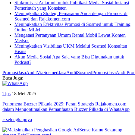
Sinkronisasi Antarunit untuk Publikasi Media Sosial Instansi
Pemerintah yang Konsisten
Meningkatkan Strategi Pemasaran Anda dengan Promosi di
Sosmed dan Rajakomen.com
Meningkatkan Efektivitas Promosi di Sosmed untuk Training
Online MLM
Mengatasi Pertanyaan Umum Rental Mobil Lewat Konten
Medsos
Meningkatkan Visibilitas UKM Melalui Sosmed Konsultan
Bisnis
Akun Media Sosial Apa Saja yang Bisa Digunakan untuk
Podcast?
PromosiJasaAuditViaSosmed
JasaAudit
Sosmed
PromosiJasaAudit
Pro
Baca Juga:
Tips
18 Mei 2025
Fenomena Buzzer Pilkada 2029: Peran Strategis Rajakomen.com
dalam Mengoptimalkan Pemanfaatan Buzzer Pilkada di WhatsApp
» selengkapnya