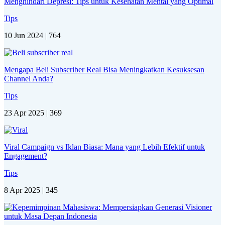
Menghindari Depresi: Tips untuk Kesehatan Mental yang Optimal
Tips
10 Jun 2024 |
764
Mengapa Beli Subscriber Real Bisa Meningkatkan Kesuksesan
Channel Anda?
Tips
23 Apr 2025 |
369
Viral Campaign vs Iklan Biasa: Mana yang Lebih Efektif untuk
Engagement?
Tips
8 Apr 2025 |
345