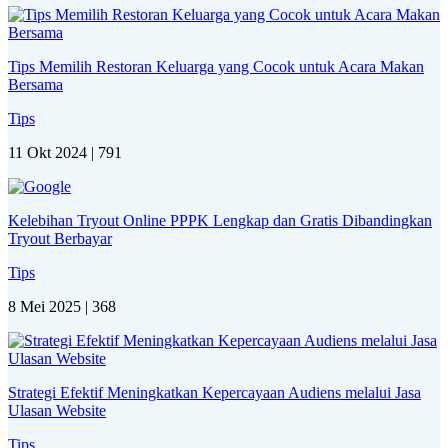
Tips Memilih Restoran Keluarga yang Cocok untuk Acara Makan
Bersama
Tips
11 Okt 2024 |
791
Kelebihan Tryout Online PPPK Lengkap dan Gratis Dibandingkan
Tryout Berbayar
Tips
8 Mei 2025 |
368
Strategi Efektif Meningkatkan Kepercayaan Audiens melalui Jasa
Ulasan Website
Tips