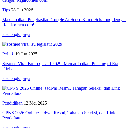
Tips
28 Jan 2026
Maksimalkan Penghasilan Google AdSense Kamu Sekarang dengan
RajaKomen.com!
» selengkapnya
Politik
19 Jun 2025
Sosmed Viral Isu Legislatif 2029: Memanfaatkan Peluang di Era
Digital
» selengkapnya
Pendidikan
12 Mei 2025
CPNS 2026 Online: Jadwal Resmi, Tahapan Seleksi, dan Link
Pendaftaran
» selengkapnya