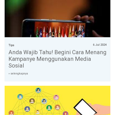
6 Jul 2024
Tips
Anda Wajib Tahu! Begini Cara Menang
Kampanye Menggunakan Media
Sosial
» selengkapnya