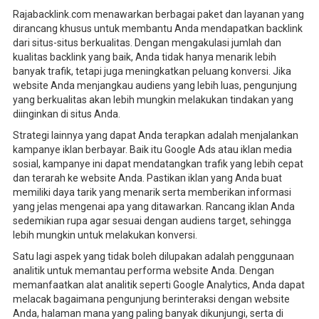
Rajabacklink.com menawarkan berbagai paket dan layanan yang
dirancang khusus untuk membantu Anda mendapatkan backlink
dari situs-situs berkualitas. Dengan mengakulasi jumlah dan
kualitas backlink yang baik, Anda tidak hanya menarik lebih
banyak trafik, tetapi juga meningkatkan peluang konversi. Jika
website Anda menjangkau audiens yang lebih luas, pengunjung
yang berkualitas akan lebih mungkin melakukan tindakan yang
diinginkan di situs Anda.
Strategi lainnya yang dapat Anda terapkan adalah menjalankan
kampanye iklan berbayar. Baik itu Google Ads atau iklan media
sosial, kampanye ini dapat mendatangkan trafik yang lebih cepat
dan terarah ke website Anda. Pastikan iklan yang Anda buat
memiliki daya tarik yang menarik serta memberikan informasi
yang jelas mengenai apa yang ditawarkan. Rancang iklan Anda
sedemikian rupa agar sesuai dengan audiens target, sehingga
lebih mungkin untuk melakukan konversi.
Satu lagi aspek yang tidak boleh dilupakan adalah penggunaan
analitik untuk memantau performa website Anda. Dengan
memanfaatkan alat analitik seperti Google Analytics, Anda dapat
melacak bagaimana pengunjung berinteraksi dengan website
Anda, halaman mana yang paling banyak dikunjungi, serta di