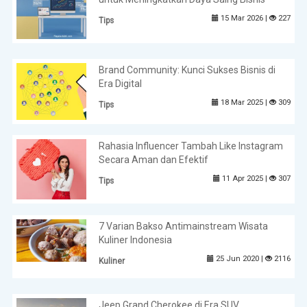
15 Mar 2026 |
227
Tips
Brand Community: Kunci Sukses Bisnis di
Era Digital
18 Mar 2025 |
309
Tips
Rahasia Influencer Tambah Like Instagram
Secara Aman dan Efektif
11 Apr 2025 |
307
Tips
7 Varian Bakso Antimainstream Wisata
Kuliner Indonesia
25 Jun 2020 |
2116
Kuliner
Jeep Grand Cherokee di Era SUV