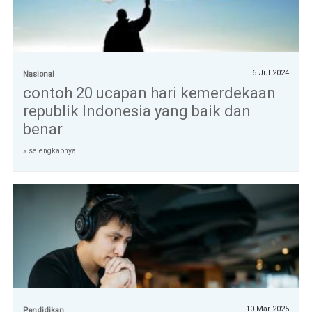
6 Jul 2024
Nasional
contoh 20 ucapan hari kemerdekaan
republik Indonesia yang baik dan
benar
» selengkapnya
10 Mar 2025
Pendidikan