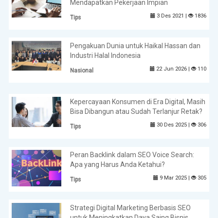
Mendapatkan Pekerjaan Impian
3 Des 2021 |
1836
Tips
Pengakuan Dunia untuk Haikal Hassan dan
Industri Halal Indonesia
22 Jun 2026 |
110
Nasional
Kepercayaan Konsumen di Era Digital, Masih
Bisa Dibangun atau Sudah Terlanjur Retak?
30 Des 2025 |
306
Tips
Peran Backlink dalam SEO Voice Search:
Apa yang Harus Anda Ketahui?
9 Mar 2025 |
305
Tips
Strategi Digital Marketing Berbasis SEO
untuk Meningkatkan Daya Saing Bisnis