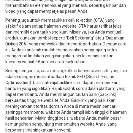
menambahkan elemen visual yang menarik, seperti gambar dan
video, yang dapat memperjelas pesan Anda.
Penting juga untuk memasukkan call-to-action (CTA) yang
efektif dalam setiap halaman website. CTA harus terlihat jelas
dan memiliki daya tarik yang kuat. Misalnya, jika Anda menjual
produk, gunakan tombol seperti "Beli Sekarang" atau "Dapatkan
Diskon 20%" yang mencolok dan menarik perhatian. Dengan cara
ini, Anda akan lebih mudah mengarahkan pengunjung untuk
mengambil tindakan yang diinginkan, serta meningkatkan
konversi website Anda secara keseluruhan.
Seiring dengan itu,
cara meningkatkan konversi website
yang lain
adalah dengan memanfaatkan teknik SEO (Search Engine
Optimization). Di sinilah rajabacklink.com dapat memberikan
bantuan yang signifikan. Rajabacklink.com adalah platform yang
dapat membantu Anda membangun tautan balik (backlink)
berkualitas tinggi ke website Anda. Backlink yang baik akan
meningkatkan otoritas domain Anda di mata mesin pencari,
sehingga membantu website Anda tampil lebih tinggi di halaman
hasil pencarian. Makin tinggi posisi website Anda, makin besar
kemungkinan pengunjung menemukan website Anda, yang
berpotensi meningkatkan konversi.