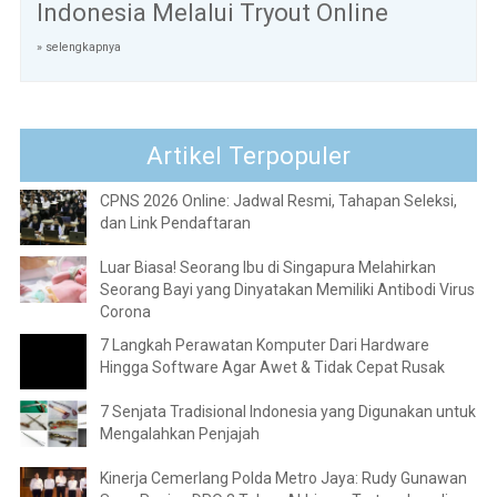
Indonesia Melalui Tryout Online
» selengkapnya
Artikel Terpopuler
CPNS 2026 Online: Jadwal Resmi, Tahapan Seleksi,
dan Link Pendaftaran
Luar Biasa! Seorang Ibu di Singapura Melahirkan
Seorang Bayi yang Dinyatakan Memiliki Antibodi Virus
Corona
7 Langkah Perawatan Komputer Dari Hardware
Hingga Software Agar Awet & Tidak Cepat Rusak
7 Senjata Tradisional Indonesia yang Digunakan untuk
Mengalahkan Penjajah
Kinerja Cemerlang Polda Metro Jaya: Rudy Gunawan