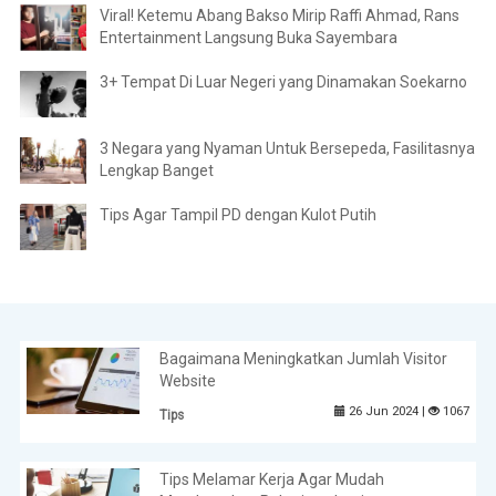
Viral! Ketemu Abang Bakso Mirip Raffi Ahmad, Rans
Entertainment Langsung Buka Sayembara
3+ Tempat Di Luar Negeri yang Dinamakan Soekarno
3 Negara yang Nyaman Untuk Bersepeda, Fasilitasnya
Lengkap Banget
Tips Agar Tampil PD dengan Kulot Putih
Bagaimana Meningkatkan Jumlah Visitor
Website
26 Jun 2024 |
1067
Tips
Tips Melamar Kerja Agar Mudah