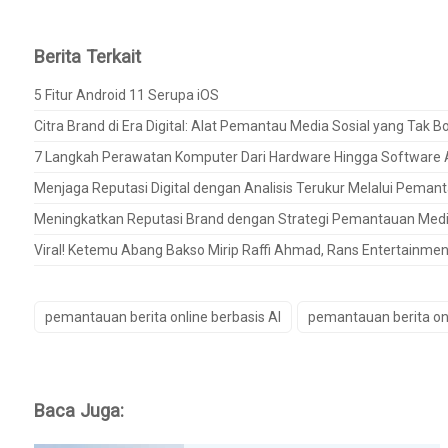
Berita Terkait
5 Fitur Android 11 Serupa iOS
Citra Brand di Era Digital: Alat Pemantau Media Sosial yang Tak B
7 Langkah Perawatan Komputer Dari Hardware Hingga Software 
Menjaga Reputasi Digital dengan Analisis Terukur Melalui Pemant
Meningkatkan Reputasi Brand dengan Strategi Pemantauan Medi
Viral! Ketemu Abang Bakso Mirip Raffi Ahmad, Rans Entertainm
pemantauan berita online berbasis AI
pemantauan berita on
Baca Juga: