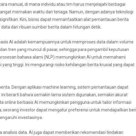
ara manual, di mana individu atau tim harus menjelajahi berbagai
 sangat memakan waktu dan tenaga. Namun, dengan adanya teknologi
 signifikan. Kini, bisnis dapat memanfaatkan alat pemantauan berita
ata dari ribuan sumber berita dalam hitungan detik.
erbasis AI adalah kemampuannya untuk memproses data dalam volume
a dan tren yang muncul di pasar, sehingga para pengambil keputusan
pemrosesan bahasa alami (NLP) memungkinkan AI untuk memahami
ang tinggi. Ini mengurangi risiko kehilangan berita krusial yang dapat
 berita. Dengan aplikasi machine learning, sistem pemantauan dapat
 Hal ini berarti bahwa semakin lama sistem digunakan, semakin akurat
ta online berbasis AI memungkinkan pengguna untuk tailor informasi
a, seorang investor dapat mengatur preferensi untuk mendapatkan ber
engaruhi investasinya.
a analisis data. AI juga dapat memberikan rekomendasi tindakan