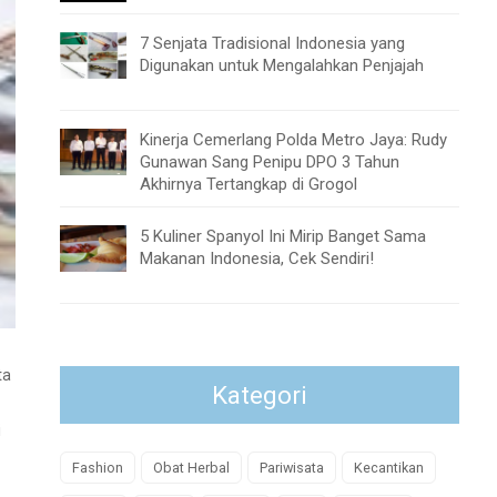
7 Senjata Tradisional Indonesia yang
Digunakan untuk Mengalahkan Penjajah
Kinerja Cemerlang Polda Metro Jaya: Rudy
Gunawan Sang Penipu DPO 3 Tahun
Akhirnya Tertangkap di Grogol
5 Kuliner Spanyol Ini Mirip Banget Sama
Makanan Indonesia, Cek Sendiri!
ta
Kategori
i
Fashion
Obat Herbal
Pariwisata
Kecantikan