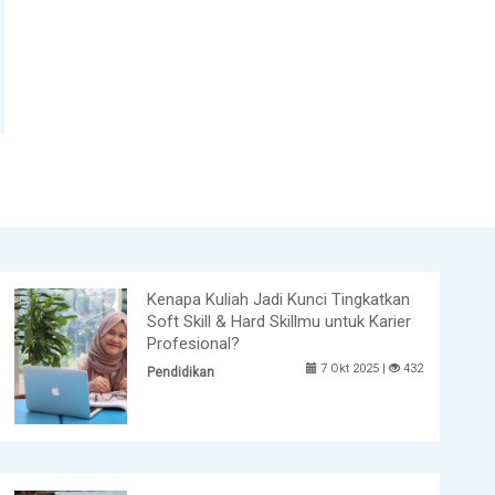
Kenapa Kuliah Jadi Kunci Tingkatkan
Soft Skill & Hard Skillmu untuk Karier
Profesional?
7 Okt 2025 |
432
Pendidikan