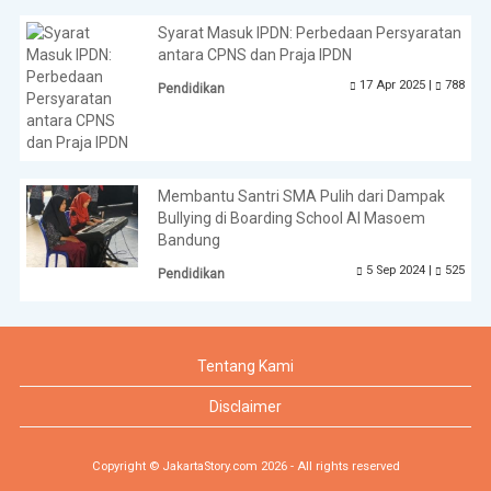
Syarat Masuk IPDN: Perbedaan Persyaratan
antara CPNS dan Praja IPDN
17 Apr 2025 |
788
Pendidikan
Membantu Santri SMA Pulih dari Dampak
Bullying di Boarding School Al Masoem
Bandung
5 Sep 2024 |
525
Pendidikan
Tentang Kami
Disclaimer
Copyright © JakartaStory.com 2026 - All rights reserved