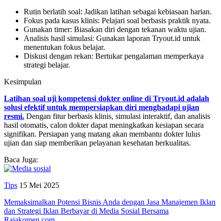
Rutin berlatih soal: Jadikan latihan sebagai kebiasaan harian.
Fokus pada kasus klinis: Pelajari soal berbasis praktik nyata.
Gunakan timer: Biasakan diri dengan tekanan waktu ujian.
Analisis hasil simulasi: Gunakan laporan Tryout.id untuk
menentukan fokus belajar.
Diskusi dengan rekan: Bertukar pengalaman memperkaya
strategi belajar.
Kesimpulan
Latihan soal uji kompetensi dokter online di Tryout.id adalah
solusi efektif untuk mempersiapkan diri menghadapi ujian
resmi.
Dengan fitur berbasis klinis, simulasi interaktif, dan analisis
hasil otomatis, calon dokter dapat meningkatkan kesiapan secara
signifikan. Persiapan yang matang akan membantu dokter lulus
ujian dan siap memberikan pelayanan kesehatan berkualitas.
Baca Juga:
Tips
15 Mei 2025
Memaksimalkan Potensi Bisnis Anda dengan Jasa Manajemen Iklan
dan Strategi Iklan Berbayar di Media Sosial Bersama
Rajakomen.com