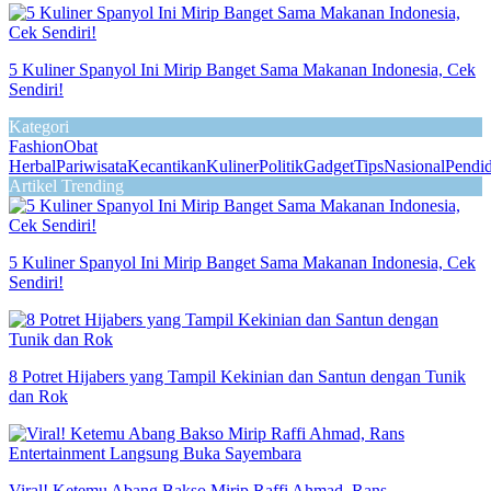
5 Kuliner Spanyol Ini Mirip Banget Sama Makanan Indonesia, Cek
Sendiri!
Kategori
Fashion
Obat
Herbal
Pariwisata
Kecantikan
Kuliner
Politik
Gadget
Tips
Nasional
Pendi
Artikel Trending
5 Kuliner Spanyol Ini Mirip Banget Sama Makanan Indonesia, Cek
Sendiri!
8 Potret Hijabers yang Tampil Kekinian dan Santun dengan Tunik
dan Rok
Viral! Ketemu Abang Bakso Mirip Raffi Ahmad, Rans