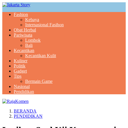
Fashion
Kebaya
Internasional Fasihon
Obat Herbal
Pariwisata
Lombok
Bali
Kecantikan
Kecantikan Kulit
Kuliner
Politik
Gadget
Tips
Bermain Game
Nasional
Pendidikan
BERANDA
PENDIDIKAN