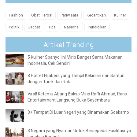
Fashion
Obat Herbal
Pariwisata
Kecantikan
Kuliner
Politik
Gadget
Tips
Nasional
Pendidikan
Artikel Trending
5 Kuliner Spanyol Ini Mirip Banget Sama Makanan
Indonesia, Cek Sendiri!
8 Potret Hijabers yang Tampil Kekinian dan Santun
dengan Tunik dan Rok
Viral! Ketemu Abang Bakso Mirip Raffi Ahmad, Rans
Entertainment Langsung Buka Sayembara
3+ Tempat Di Luar Negeri yang Dinamakan Soekarno
3 Negara yang Nyaman Untuk Bersepeda, Fasilitasnya
Lengkap Banget