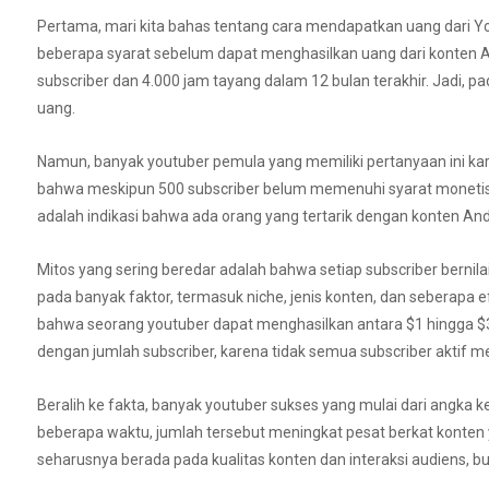
Pertama, mari kita bahas tentang cara mendapatkan uang dari 
beberapa syarat sebelum dapat menghasilkan uang dari konten An
subscriber dan 4.000 jam tayang dalam 12 bulan terakhir. Jadi, pada
uang.
Namun, banyak youtuber pemula yang memiliki pertanyaan ini karen
bahwa meskipun 500 subscriber belum memenuhi syarat monetisas
adalah indikasi bahwa ada orang yang tertarik dengan konten And
Mitos yang sering beredar adalah bahwa setiap subscriber bernila
pada banyak faktor, termasuk niche, jenis konten, dan seberap
bahwa seorang youtuber dapat menghasilkan antara $1 hingga $3 
dengan jumlah subscriber, karena tidak semua subscriber aktif m
Beralih ke fakta, banyak youtuber sukses yang mulai dari angka k
beberapa waktu, jumlah tersebut meningkat pesat berkat konten
seharusnya berada pada kualitas konten dan interaksi audiens, b