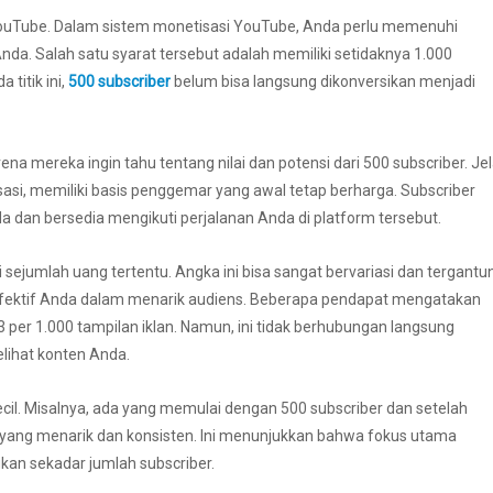
YouTube. Dalam sistem monetisasi YouTube, Anda perlu memenuhi
da. Salah satu syarat tersebut adalah memiliki setidaknya 1.000
 titik ini,
500 subscriber
belum bisa langsung dikonversikan menjadi
a mereka ingin tahu tentang nilai dan potensi dari 500 subscriber. Je
i, memiliki basis penggemar yang awal tetap berharga. Subscriber
a dan bersedia mengikuti perjalanan Anda di platform tersebut.
i sejumlah uang tertentu. Angka ini bisa sangat bervariasi dan tergantu
a efektif Anda dalam menarik audiens. Beberapa pendapat mengatakan
per 1.000 tampilan iklan. Namun, ini tidak berhubungan langsung
elihat konten Anda.
ecil. Misalnya, ada yang memulai dengan 500 subscriber dan setelah
 yang menarik dan konsisten. Ini menunjukkan bahwa fokus utama
ukan sekadar jumlah subscriber.