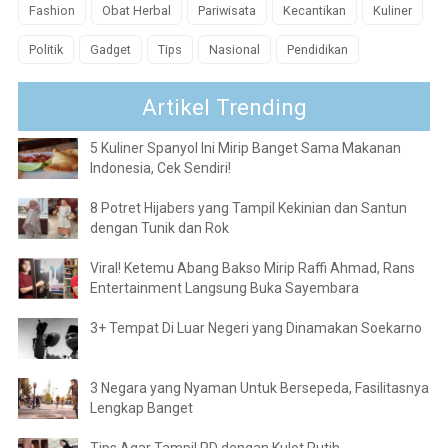
Fashion
Obat Herbal
Pariwisata
Kecantikan
Kuliner
Politik
Gadget
Tips
Nasional
Pendidikan
Artikel Trending
5 Kuliner Spanyol Ini Mirip Banget Sama Makanan
Indonesia, Cek Sendiri!
8 Potret Hijabers yang Tampil Kekinian dan Santun
dengan Tunik dan Rok
Viral! Ketemu Abang Bakso Mirip Raffi Ahmad, Rans
Entertainment Langsung Buka Sayembara
3+ Tempat Di Luar Negeri yang Dinamakan Soekarno
3 Negara yang Nyaman Untuk Bersepeda, Fasilitasnya
Lengkap Banget
Tips Agar Tampil PD dengan Kulot Putih