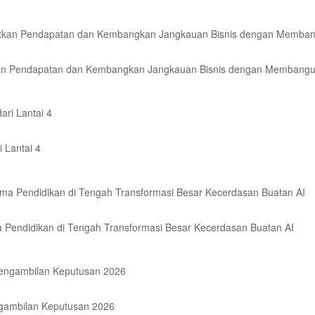
atkan Pendapatan dan Kembangkan Jangkauan Bisnis dengan Membangu
 Lantai 4
Pendidikan di Tengah Transformasi Besar Kecerdasan Buatan AI
engambilan Keputusan 2026