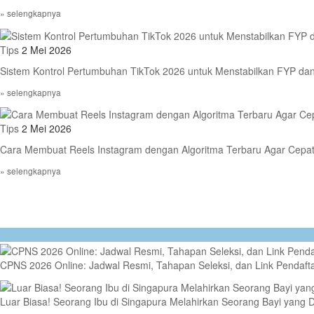
» selengkapnya
Tips
2 Mei 2026
Sistem Kontrol Pertumbuhan TikTok 2026 untuk Menstabilkan FYP da
» selengkapnya
Tips
2 Mei 2026
Cara Membuat Reels Instagram dengan Algoritma Terbaru Agar Cepat 
» selengkapnya
CPNS 2026 Online: Jadwal Resmi, Tahapan Seleksi, dan Link Pendaft
Luar Biasa! Seorang Ibu di Singapura Melahirkan Seorang Bayi yang D