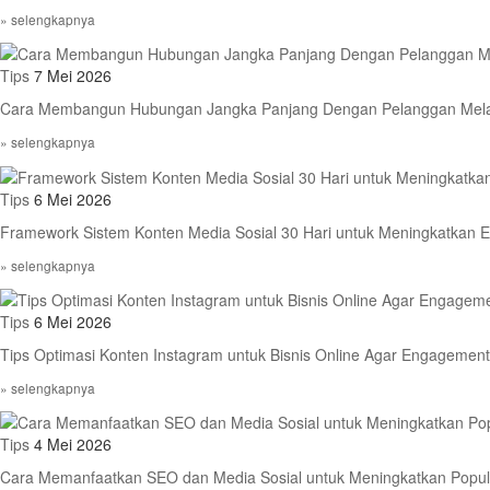
» selengkapnya
Tips
7 Mei 2026
Cara Membangun Hubungan Jangka Panjang Dengan Pelanggan Melal
» selengkapnya
Tips
6 Mei 2026
Framework Sistem Konten Media Sosial 30 Hari untuk Meningkatkan E
» selengkapnya
Tips
6 Mei 2026
Tips Optimasi Konten Instagram untuk Bisnis Online Agar Engagement
» selengkapnya
Tips
4 Mei 2026
Cara Memanfaatkan SEO dan Media Sosial untuk Meningkatkan Popula