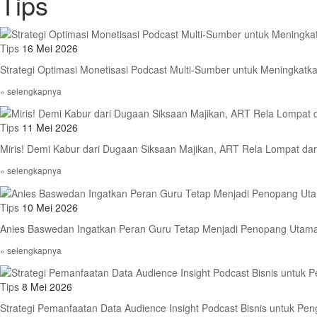
Tips
Tips
16 Mei 2026
Strategi Optimasi Monetisasi Podcast Multi-Sumber untuk Meningk
» selengkapnya
Tips
11 Mei 2026
Miris! Demi Kabur dari Dugaan Siksaan Majikan, ART Rela Lompat dari
» selengkapnya
Tips
10 Mei 2026
Anies Baswedan Ingatkan Peran Guru Tetap Menjadi Penopang Utama 
» selengkapnya
Tips
8 Mei 2026
Strategi Pemanfaatan Data Audience Insight Podcast Bisnis untuk P