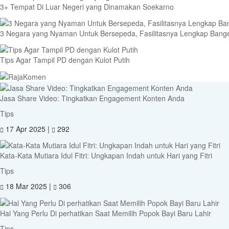
3+ Tempat Di Luar Negeri yang Dinamakan Soekarno
3 Negara yang Nyaman Untuk Bersepeda, Fasilitasnya Lengkap Bang
Tips Agar Tampil PD dengan Kulot Putih
Jasa Share Video: Tingkatkan Engagement Konten Anda
Tips
17 Apr 2025 |
292
Kata-Kata Mutiara Idul Fitri: Ungkapan Indah untuk Hari yang Fitri
Tips
18 Mar 2025 |
306
Hal Yang Perlu Di perhatikan Saat Memilih Popok Bayi Baru Lahir
Tips