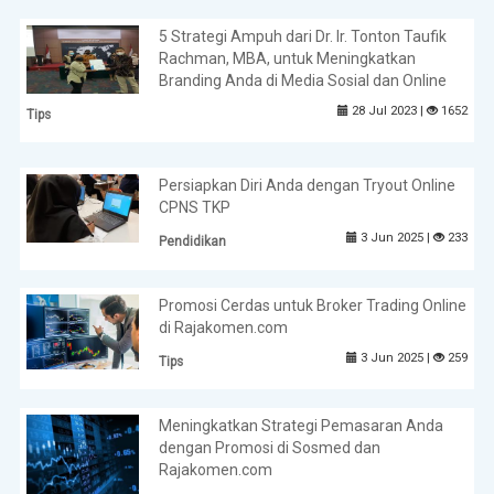
5 Strategi Ampuh dari Dr. Ir. Tonton Taufik
Rachman, MBA, untuk Meningkatkan
Branding Anda di Media Sosial dan Online
28 Jul 2023 |
1652
Tips
Persiapkan Diri Anda dengan Tryout Online
CPNS TKP
3 Jun 2025 |
233
Pendidikan
Promosi Cerdas untuk Broker Trading Online
di Rajakomen.com
3 Jun 2025 |
259
Tips
Meningkatkan Strategi Pemasaran Anda
dengan Promosi di Sosmed dan
Rajakomen.com