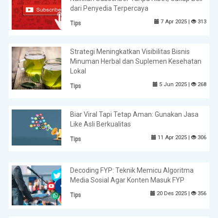
dari Penyedia Terpercaya
7 Apr 2025 |
313
Tips
Strategi Meningkatkan Visibilitas Bisnis
Minuman Herbal dan Suplemen Kesehatan
Lokal
5 Jun 2025 |
268
Tips
Biar Viral Tapi Tetap Aman: Gunakan Jasa
Like Asli Berkualitas
11 Apr 2025 |
306
Tips
Decoding FYP: Teknik Memicu Algoritma
Media Sosial Agar Konten Masuk FYP
20 Des 2025 |
356
Tips