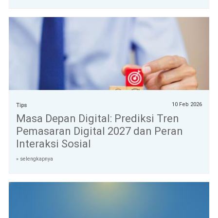
10 Feb 2026
Tips
Masa Depan Digital: Prediksi Tren
Pemasaran Digital 2027 dan Peran
Interaksi Sosial
» selengkapnya