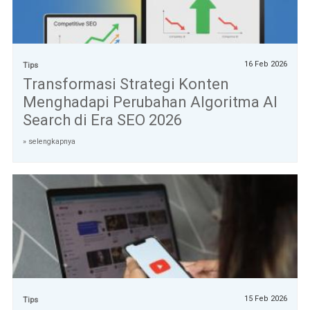
16 Feb 2026
Tips
Transformasi Strategi Konten
Menghadapi Perubahan Algoritma AI
Search di Era SEO 2026
» selengkapnya
15 Feb 2026
Tips