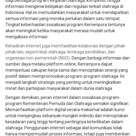
bagi berbagai program kegiatan olahraga, kompetisi, hingga
informasi mengenai kebijakan dan regulasi terkait olahraga di
Indonesia. Hal ini memudahkan masyarakat untuk mendapatkan
semua informasi yang mereka perlukan dalam satu tempat.
Tingkat keberhasilan sosialisasi program Kemenpora tentunya
akan meningkat ketika masyarakat merasa mudah untuk
mengakses informasi.
Kehadiran internet juga memfasilitasi kolaborasi dengan pihak-
pihak lain, seperti klub olahraga, lembaga pendidikan, dan
organisasi non-pemerintah (NGO).
Dengan berbagi informasi dan
sumber daya melalui platform online, Kemenpora dapat
memperluas cakupan kerja sama dan menciptakan sinergi yang
positif dalam mempromosikan program-program olahraga. Ini
menjadi langkah strategis yang penting untuk meningkatkan
minat dan partisipasi masyarakat dalam dunia olahraga.
Dengan demikian, peran internet dalam sosialisasi program-
program Kementerian Pemuda dan Olahraga semakin signifikan.
Memanfaatkan platform digital secara maksimal adalah kunci
untuk menjangkau sebanyak mungkin individu dan menciptakan
kesadaran yang tinggi tentang pentingnya keterlibatan dalam
olahraga. Penggunaan internet sebagai alat komunikasi tidak
hanya mempermudah proses informasi, tetapi juga memberikan