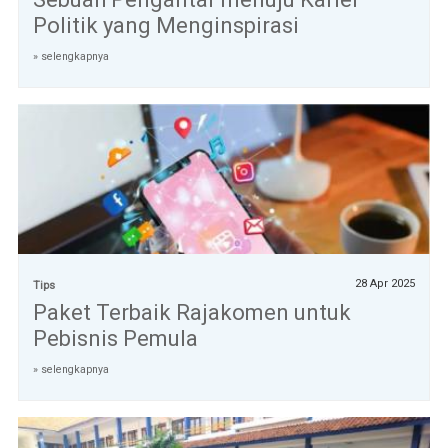
Politik yang Menginspirasi
» selengkapnya
28 Apr 2025
Tips
Paket Terbaik Rajakomen untuk
Pebisnis Pemula
» selengkapnya