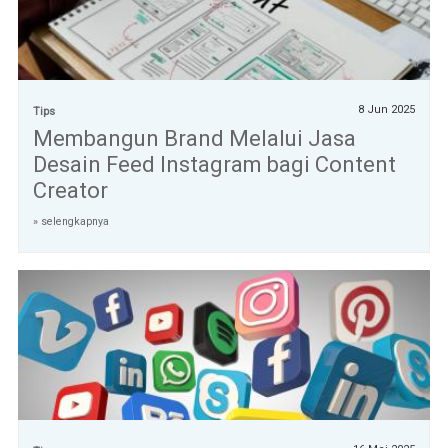
8 Jun 2025
Tips
Membangun Brand Melalui Jasa
Desain Feed Instagram bagi Content
Creator
» selengkapnya