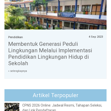
4 Sep 2023
Pendidikan
Membentuk Generasi Peduli
Lingkungan Melalui Implementasi
Pendidikan Lingkungan Hidup di
Sekolah
» selengkapnya
Artikel Terpopuler
CPNS 2026 Online: Jadwal Resmi, Tahapan Seleksi,
dan Link Pendaftaran