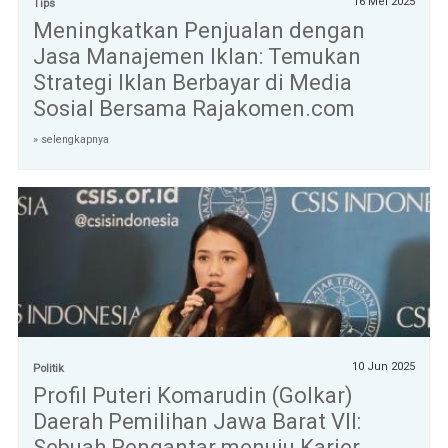
16 Mei 2025
Tips
Meningkatkan Penjualan dengan
Jasa Manajemen Iklan: Temukan
Strategi Iklan Berbayar di Media
Sosial Bersama Rajakomen.com
» selengkapnya
10 Jun 2025
Politik
Profil Puteri Komarudin (Golkar)
Daerah Pemilihan Jawa Barat VII:
Sebuah Pengantar menuju Karier