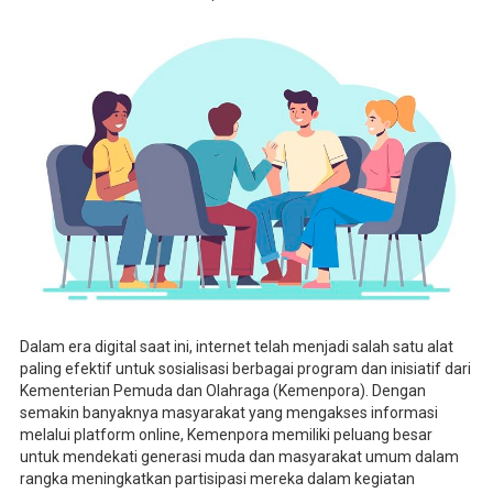
Dalam era digital saat ini, internet telah menjadi salah satu alat
paling efektif untuk sosialisasi berbagai program dan inisiatif dari
Kementerian Pemuda dan Olahraga (Kemenpora). Dengan
semakin banyaknya masyarakat yang mengakses informasi
melalui platform online, Kemenpora memiliki peluang besar
untuk mendekati generasi muda dan masyarakat umum dalam
rangka meningkatkan partisipasi mereka dalam kegiatan